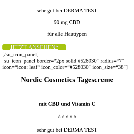
sehr gut bei DERMA TEST
90 mg CBD
für alle Hauttypen
JETZT ANSEHEN*
[/su_icon_panel]
[su_icon_panel border=“2px solid #528030″ radius=“7″
icon=“icon: leaf“ icon_color=“#528030″ icon_size=“38″]
Nordic Cosmetics Tagescreme
mit CBD und Vitamin C
⭐⭐⭐⭐⭐
sehr gut bei DERMA TEST