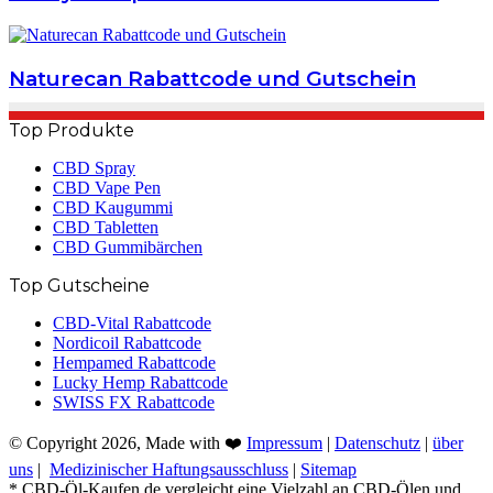
Naturecan Rabattcode und Gutschein
Top Produkte
CBD Spray
CBD Vape Pen
CBD Kaugummi
CBD Tabletten
CBD Gummibärchen
Top Gutscheine
CBD-Vital Rabattcode
Nordicoil Rabattcode
Hempamed Rabattcode
Lucky Hemp Rabattcode
SWISS FX Rabattcode
© Copyright 2026, Made with ❤️
Impressum
|
Datenschutz
|
über
uns
|
Medizinischer Haftungsausschluss
|
Sitemap
* CBD-Öl-Kaufen.de vergleicht eine Vielzahl an CBD-Ölen und