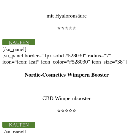
mit Hyaloronsäure
⭐⭐⭐⭐⭐
KAUFEN
[/su_panel]
[su_panel border=“1px solid #528030″ radius=“7″
icon=“icon: leaf“ icon_color=“#528030″ icon_size=“38″]
Nordic-Cosmetics Wimpern Booster
CBD Wimpernbooster
⭐⭐⭐⭐⭐
KAUFEN
[/su_panel]