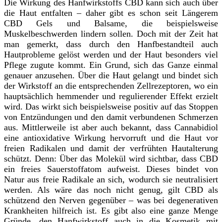
Die Wirkung des Hanfwirkstoffs CBD kann sich auch über
die Haut entfalten – daher gibt es schon seit Längerem
CBD Gels und Balsame, die beispielsweise
Muskelbeschwerden lindern sollen. Doch mit der Zeit hat
man gemerkt, dass durch den Hanfbestandteil auch
Hautprobleme gelöst werden und der Haut besonders viel
Pflege zugute kommt. Ein Grund, sich das Ganze einmal
genauer anzusehen. Über die Haut gelangt und bindet sich
der Wirkstoff an die entsprechenden Zellrezeptoren, wo ein
hauptsächlich hemmender und regulierender Effekt erzielt
wird. Das wirkt sich beispielsweise positiv auf das Stoppen
von Entzündungen und den damit verbundenen Schmerzen
aus. Mittlerweile ist aber auch bekannt, dass Cannabidiol
eine antioxidative Wirkung hervorruft und die Haut vor
freien Radikalen und damit der verfrühten Hautalterung
schützt. Denn: Über das Molekül wird sichtbar, dass CBD
ein freies Sauerstoffatom aufweist. Dieses bindet von
Natur aus freie Radikale an sich, wodurch sie neutralisiert
werden. Als wäre das noch nicht genug, gilt CBD als
schützend den Nerven gegenüber – was bei degenerativen
Krankheiten hilfreich ist. Es gibt also eine ganze Menge
Gründe, den Hanfwirkstoff auch in die Kosmetik mit