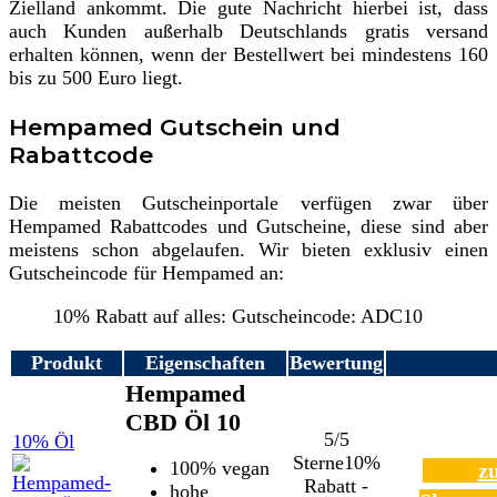
Zielland ankommt. Die gute Nachricht hierbei ist, dass
auch Kunden außerhalb Deutschlands gratis versand
erhalten können, wenn der Bestellwert bei mindestens 160
bis zu 500 Euro liegt.
Hempamed Gutschein und
Rabattcode
Die meisten Gutscheinportale verfügen zwar über
Hempamed Rabattcodes und Gutscheine, diese sind aber
meistens schon abgelaufen. Wir bieten exklusiv einen
Gutscheincode für Hempamed an:
10% Rabatt auf alles: Gutscheincode: ADC10
Produkt
Eigenschaften
Bewertung
Hempamed
CBD Öl 10
5/5
10% Öl
Sterne
10%
100% vegan
z
Rabatt -
hohe