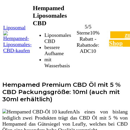
Hempamed
Liposomales
CBD
5/5
Liposomal
Sterne
10%
z
Liposomales
Rabatt -
CBD
Shop
Rabattode:
bessere
ADC10
Aufhame
mit
Wasserbasis
Hempamed Premium CBD Öl mit 5 %
CBD Packungsgröße: 10ml (auch mit
30ml erhältlich)
Als eines von bislang
lediglich zwei Produkten trägt das CBD Öl mit 5 % von
Hempamed das Gütesiegel von Leafly, welches bei CBD