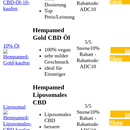
Shop
Rabattode:
Dosierung
ADC10
Top
Preis/Leistung
Hempamed
Gold CBD Öl
5/5
10% Öl
Sterne
10%
100% vegan
z
Rabatt -
sehr milder
Shop
Rabattode:
Geschmack
ADC10
ideal für
Einsteiger
Hempamed
Liposomales
CBD
5/5
Liposomal
Sterne
10%
z
Liposomales
Rabatt -
CBD
Shop
Rabattode:
bessere