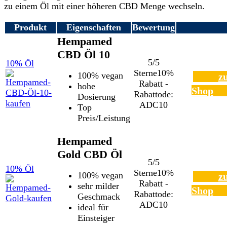
zu einem Öl mit einer höheren CBD Menge wechseln.
Produkt
Eigenschaften
Bewertung
Hempamed
CBD Öl 10
5/5
10% Öl
Sterne
10%
100% vegan
z
Rabatt -
hohe
Shop
Rabattode:
Dosierung
ADC10
Top
Preis/Leistung
Hempamed
Gold CBD Öl
5/5
10% Öl
Sterne
10%
100% vegan
z
Rabatt -
sehr milder
Shop
Rabattode:
Geschmack
ADC10
ideal für
Einsteiger